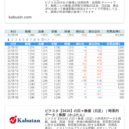
ピクスタ(3416) の株価と信用倍率・信用残 チャートで
す。銘柄ごとの株価,信用取引情報(日証金、日証協、東証
JPX)を使って株価変動の状況をチャートで可視化してま
す。銘柄の投資判断の参考にできます。
kabusin.com
ピクスタ【3416】の日々株価（日足）｜時系列
データ｜株探（かぶたん）
ピクスタ【3416】の日々株価（日足）の時系列データを掲
載。始値・高値・安値・終値の株価四本値、前営業日終値
に対する変動幅、前営業日終値に対する変動率、売買高を
表示し、ヒストリカルプライスを把握しやすくしていま