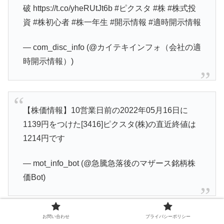
破 https://t.co/yheRUtJt6b #ピクスタ #株 #株式投
資 #株初心者 #株一年生 #開示情報 #適時開示情報
— com_disc_info (@カイテキインフォ（会社の適
時開示情報）)
【株価情報】10営業日前の2022年05月16日に
1139円をつけた[3416]ピクスタ(株)の直近終値は
1214円です
— mot_info_bot (@急騰急落後のマザース銘柄株
価Bot)
お問い合わせ
プライバシーポリシー