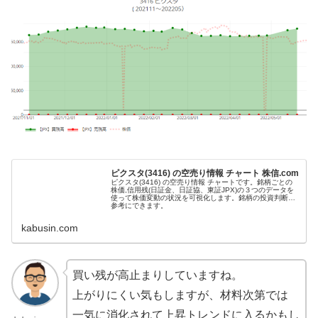
ピクスタ(3416) の空売り情報 チャート 株信.com
ピクスタ(3416) の空売り情報 チャートです。銘柄ごとの
株価,信用残(日証金、日証協、東証JPX)の３つのデータを
使って株価変動の状況を可視化します。銘柄の投資判断の
参考にできます。
kabusin.com
買い残が高止まりしていますね。
上がりにくい気もしますが、材料次第では
一気に消化されて上昇トレンドに入るかもし