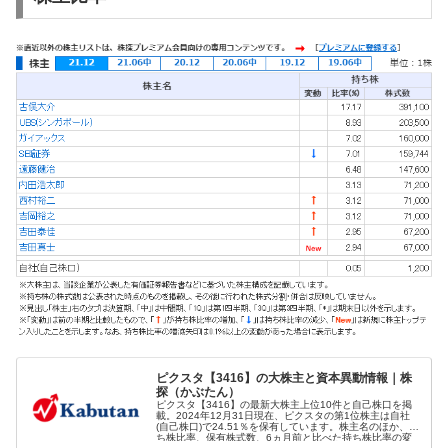
ピクスタ【3416】の大株主と資本異動情報｜株
探（かぶたん）
ピクスタ【3416】の最新大株主上位10件と自己株口を掲
載。2024年12月31日現在、ピクスタの第1位株主は自社
(自己株口)で24.51％を保有しています。株主名のほか、持
ち株比率、保有株式数、6ヵ月前と比べた持ち株比率の変