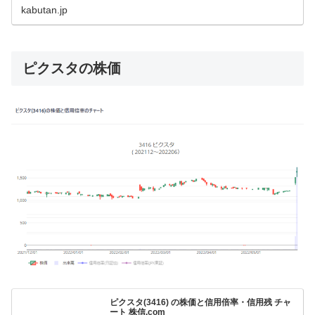
動も併せて記載。そのほか、大量保有報告書(5％ルール報
kabutan.jp
告)による大株主や増資・減資など発行株式...
ピクスタの株価
ピクスタ(3416) の株価と信用倍率・信用残 チャ
ート 株信.com