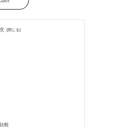
n.com
次
の比較