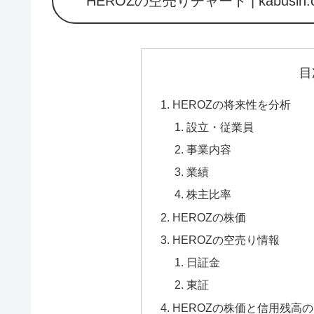
HEROZの空売りチャート | kabusi
目
HEROZの将来性を分析
設立・従業員
事業内容
業績
株主比率
HEROZの株価
HEROZの空売り情報
日証金
東証
HEROZの株価と信用残高