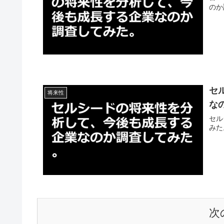
のか
セ
将来性
な
セル
みた
次