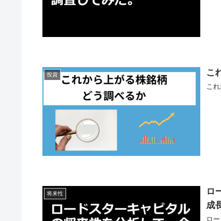
こ
投資
これ
ロ
将来性
成
ロー