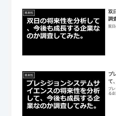
双
将来性
調
双日
プ
将来性
て
プレ
る企