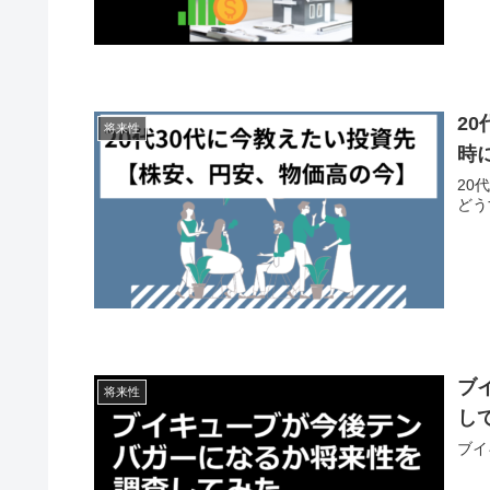
2
将来性
時
20
どう
ブ
将来性
し
ブイ