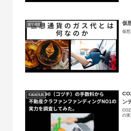
仮
仮想通貨
仮想
C
不動産投資
ン
CO
の実