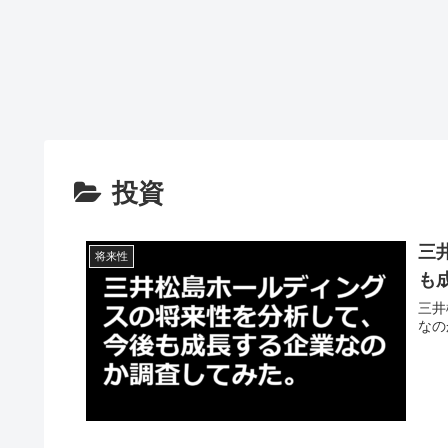
投資
三
将来性
も
三井
なの